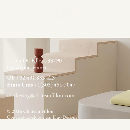
2 Lieu Dit Fillon, 33790
Cazaugitat France
UE
+32 491 883 423
États-Unis
+1(305) 456-7047
marketing@chateaufillon.com
© 2026 Château Fillon
Conçu et développé par Duo Designs