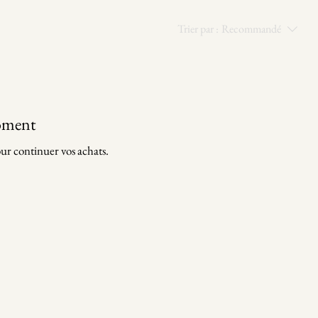
Trier par :
Recommandé
moment
ur continuer vos achats.