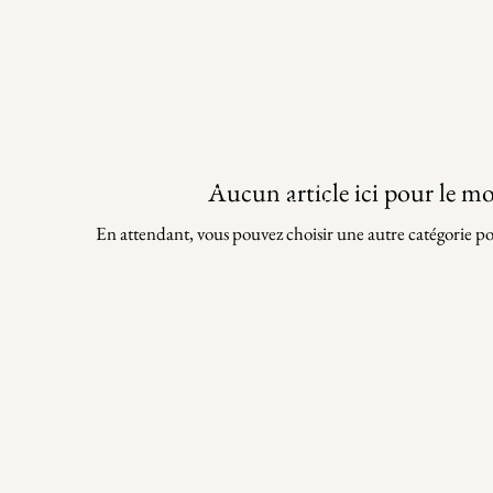
© 2026 Château Fillon
Aucun article ici pour le 
Conçu et développé par Duo Designs
En attendant, vous pouvez choisir une autre catégorie po