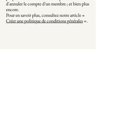
d'annuler le compte d'un membre ; et bien plus
encore.
Pour en savoir plus, consultez notre article «
Créer une politique de conditions générales
».
2 Lieu Dit Fillon, 33790
Cazaugitat France
UE
+32 491 883 423
États-Unis
+1(305) 456-7047
marketing@chateaufillon.com